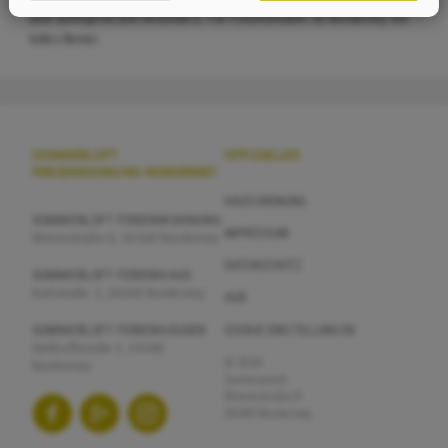
sind aufregend und besonders. Für Fotoliebhaber ist Norderney ein
tolles Revier.
SOMMERLOFT
OFFIZIELLES
FERIENWOHNUNG NORDERNEY
HAUSORDNUNG
SOMMERLOFT FERIENWOHNUNG
IMPRESSUM
Winterstraße 8, 26548 Norderney
DATENSCHUTZ
SOMMERLOFT FERIENHAUS
Karlstraße 3, 26548 Norderney
AGB
SOMMERLOFT FERIENHÄUSER
COOKIE EINSTELLUNGEN
Südhoffstraße 3, 26548
© 2026
Norderney
Sommerloft
Winterstraße 8
26548 Norderney